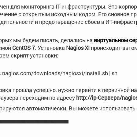
ен для мониторинга IT-инфраструктуры. Это корпо
чение с открытым исходным кодом. Его сновное пр
дительности и предотвращение сбоев в ИТ-инфраст
торых мы будем писать, делались на
виртуальном се
емой
CentOS 7
. Установка
Nagios XI
происходит автом
аем скрипт установки:
ts.nagios.com/downloads/nagiosxi/install.sh | sh
новка прошла успешно, нужно перейти к первичной на
аузера переходим по адресу
http://ip-Сервера/nagio
ерируются автоматически. Вы можете использовать 