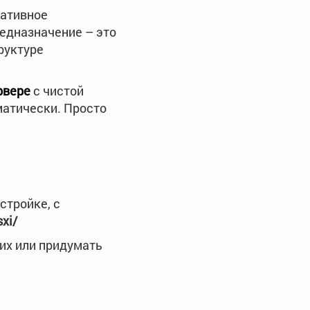
ративное
едназначение – это
руктуре
рвере
с чистой
атически. Просто
стройке, с
sxi/
их или придумать