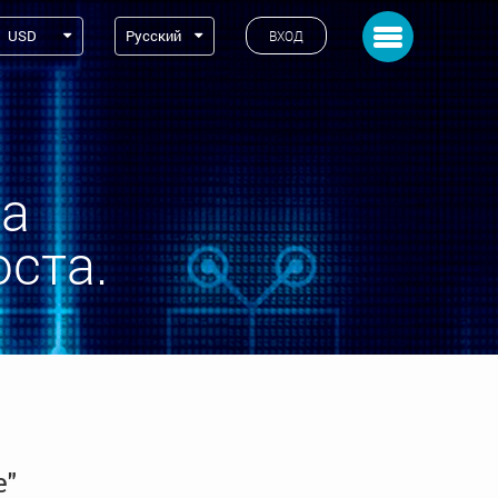
Toggle navigation
USD
Русский
ВХОД
а 
оста.
e"