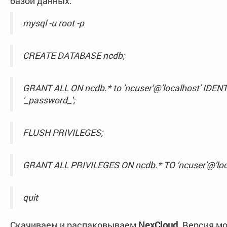
базой данных:
mysql -u root -p
CREATE DATABASE ncdb;
GRANT ALL ON ncdb.* to 'ncuser'@'localhost' IDEN
'_password_';
FLUSH PRIVILEGES;
GRANT ALL PRIVILEGES ON ncdb.* TO 'ncuser'@'loca
quit
Скачиваем и распаковываем
NexCloud
. Версия м