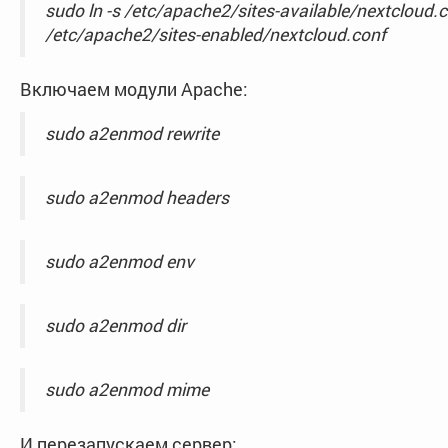
sudo ln -s /etc/apache2/sites-available/nextcloud.
/etc/apache2/sites-enabled/nextcloud.conf
Включаем модули Apache:
sudo a2enmod rewrite
sudo a2enmod headers
sudo a2enmod env
sudo a2enmod dir
sudo a2enmod mime
И перезапускаем сервер: