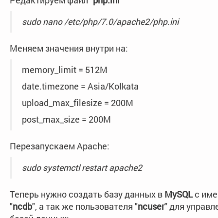
Редактируем файл "
php.ini
"
sudo nano /etc/php/7.0/apache2/php.ini
Меняем значения внутри на:
memory_limit = 512M
date.timezone = Asia/Kolkata
upload_max_filesize = 200M
post_max_size = 200M
Перезапускаем Apache:
sudo systemctl restart apache2
Теперь нужно создать базу данных в
MySQL
с им
"
ncdb
", а так же пользователя "
ncuser
" для управл