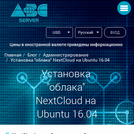
Toggle navigation
USD
Русский
ВХОД
Цены в иностранной валюте приведены информационно
Главная
Блог
Администрирование
Установка "облака" NextCloud на Ubuntu 16.04
Установка 
"облака" 
NextCloud на 
Ubuntu 16.04