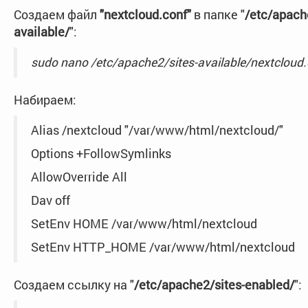
Создаем файл
"nextcloud.conf"
в папке "
/etc/apach
available/
":
sudo nano /etc/apache2/sites-available/nextcloud
Набираем:
Alias /nextcloud "/var/www/html/nextcloud/"
Options +FollowSymlinks
AllowOverride All
Dav off
SetEnv HOME /var/www/html/nextcloud
SetEnv HTTP_HOME /var/www/html/nextcloud
Создаем ссылку на "
/etc/apache2/sites-enabled/
":