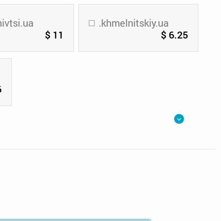
ivtsi.ua
.khmelnitskiy.ua
$ 11
$ 6.25
6