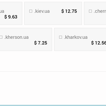
ua
.kiev.ua
$ 12.75
.chern
$ 9.63
.kherson.ua
.kharkov.ua
$ 7.25
$ 12.5