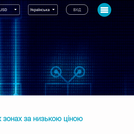
Toggle navigation
USD
Українська
ВХІД
х зонах за низькою ціною